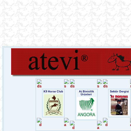
K9 Horse Club
At Binicilik
Sektör Dergisi
Ürünleri