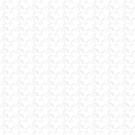
Acillllll Satılık 11 yaşında 1.30 Koşan Belçika Atı
yarış atlarına özel
at konusunda herşey
ÇALIŞACAK ARKADAŞLAR ARIYORUZ.
ot balyası
İş Arıyorum
nalbant
iş arıyorum
hara emekli seyis k bey
at konusunda herşey
Hobim
AT YATAGI KAUCUK
Acilkepcesatılık
satilik arab atlari polonya
kiralık at
seyisim iş arıyorum
seyisim iş arıyorum
çayır balyası ot balyası