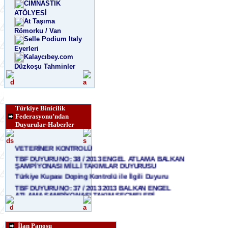
CİMNASTİK
ATÖLYESİ
At Taşıma
Römorku / Van
Selle Podium Italy
Eyerleri
Kalaycıbey.com
Düzkoşu Tahminler
Türkiye Binicilik
Federasyonu’ndan
Duyurular-Haberler
TBF DUYURU NO: 39 / 2013 ENGEL ATLAMA BALKAN
ŞAMPİYONASI MİLLİ TAKIMLAR TOPLANTISI VE
VETERİNER KONTROLÜ
TBF DUYURU NO: 38 / 2013 ENGEL ATLAMA BALKAN
ŞAMPİYONASI MİLLİ TAKIMLAR DUYURUSU
Türkiye Kupası Doping Kontrolü ile İlgili Duyuru
TBF DUYURU NO: 37 / 2013 2013 BALKAN ENGEL
ATLAMA ŞAMPİYONASI TAKIM SEÇMELERİ
Engel Atlama Balkan Şampiyonası 5-8 Eylül 2013
Kemer Golf & Country Club İstanbul
Engel Atlama Türkiye Şampiyonası 23-24 Ağustos'ta
İlan Panosu