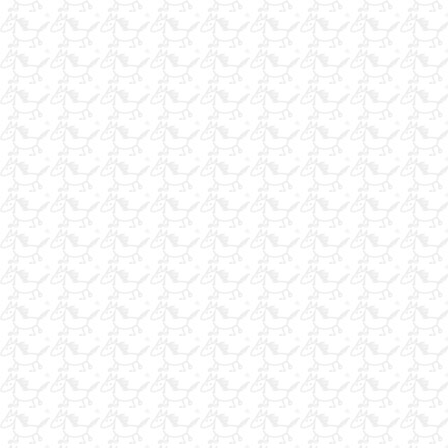
SEYİS
Ata binme eğitimi
satılık arap tayı
SATILIK İNGİLİZ
hem binilir hem bakılır her türlü bakımı yapılır antörönöre gerek
duymedan
damla at çiftliği açıldı
iş arıyorum
iş arıyorum
iş arıyorum
iş arıyorum
yarış atlarına özel bal,pekmez,tuz,balık yağı
kiralık atlar
acemi eğitiminde dahi kullanabiliceğiniz, güzel eşgalli ingiliz...
SATILIK BEYAZ ALMAN KONKUR
SATILIK ALACA PİNTO
Satılık Arap Kısrak
KÜLÜP ARIYORUM İŞ ARIYORUM