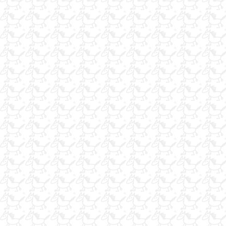
fayton surucusu
At Binici sigorta
at yemi bulunur
atlar için ultrason
ULTRAZYME
CENTİLMEN BİNİCİLİK
At Fotocu
at kılı kırkma
Fethiye Binicilik
pelet yonca
Satılık Çiftlik
Hava Yastıklı Yelek
kiralık araplar
Marmaris'te binicilik
AT TAŞIMA ARACI