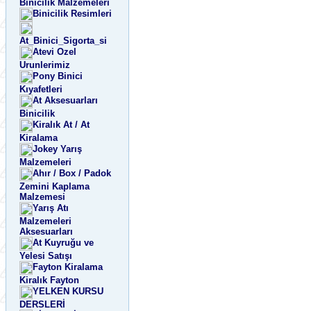
Binicilik Malzemeleri
Binicilik Resimleri
At_Binici_Sigorta_si
Atevi Ozel
Urunlerimiz
Pony Binici
Kıyafetleri
At Aksesuarları
Binicilik
Kiralık At / At
Kiralama
Jokey Yarış
Malzemeleri
Ahır / Box / Padok
Zemini Kaplama
Malzemesi
Yarış Atı
Malzemeleri
Aksesuarları
At Kuyruğu ve
Yelesi Satışı
Fayton Kiralama
Kiralık Fayton
YELKEN KURSU
DERSLERİ