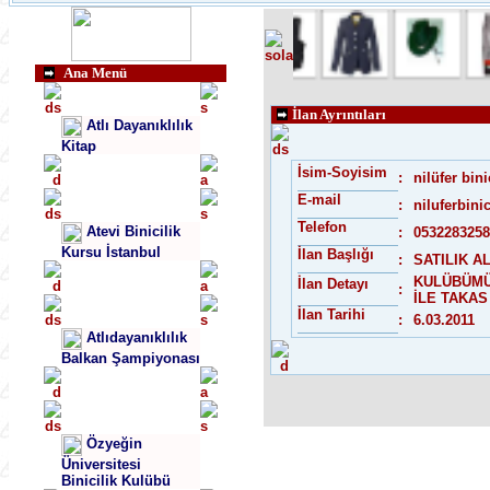
Ana Menü
İlan Ayrıntıları
Atlı Dayanıklılık
Kitap
İsim-Soyisim
:
nilüfer bini
E-mail
:
niluferbin
Telefon
Atevi Binicilik
:
0532283258
Kursu İstanbul
İlan Başlığı
:
SATILIK A
KULÜBÜMÜ
İlan Detayı
:
İLE TAKAS
İlan Tarihi
:
6.03.2011
Atlıdayanıklılık
Balkan Şampiyonası
Özyeğin
Üniversitesi
Binicilik Kulübü