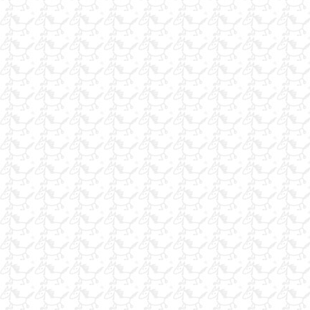
nalbantım.işariyorum
iş ariyorum
Binicilik okulu için eğitmen antrenör
ELEMAN ARANIYOR
Satılık dişi arap tayı
ACIK HAVUZDA YUZME DERSLERINE NEDERSINIZ TEMIZ HAVA
VEBOL GUNES VE ATLARLA BERABER
SATILIK ARAP
satılık iki adet kısrak konkur üç adet ingiliz binek bir adet damızl
yarış atı.üç adet pony satılıktır.
satık yarış ve binek atları
at arıyorum
At Atnrenörüyüm İş Arıyorum
At Antrenörüyüm İş Arıyorum
SATILIK İNGİLİZ KISRAK SUES FORGET ME
Satılık yarış atı ahırları
çiftlik-kulüp arazisi
çiftlik-kulüp arazisi
Satılık İrlanda doğumlu 7 yaşında kısrak