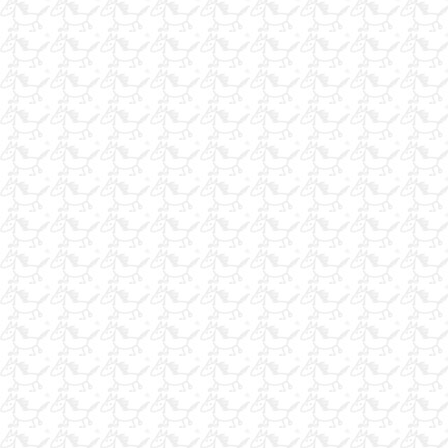
Belcika Ingiliz Engel Ati 110cm parkur
faytonlar
at bakıcısı arıyorum
Satılık Güzel Eşgalli Pedigrili Damızlık ve İdmanda İngiliz Atları
Satılık Güzel Eşgalli Pedigrili Damızlık ve İdmanda İngiliz Atları
Binicilik Eğitmeni aranıyor!
at ve binici antrenoruyum iş arıyorum
binicilik dersi verilir
kiralık yarış atı
binicilik eğitmeni aranıyor!
SATLIK ATLAR
midilli arıyorum
ATLIK TALAŞ 125 TL
at bakıcısı arıyorum
yarış atları na özel tuz,pekmez,bal
KİRALIK AT ÇİFTLİĞİ VE BUTİK OTEL
At antrenoru araniyor
kiralık at 1,5 lu ing ve arap