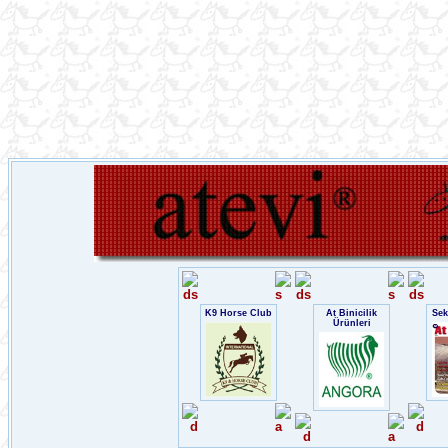
K9 Horse Club
At Binicilik
Sek
Ürünleri