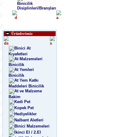
Binicilik
Disiplinleri/Branşları
Ürünlerimiz
Binici At
Kıyafetleri
At Malzemeleri
Binicilik
At Yemleri
Binicilik
At Yem Katkı
Maddeleri Binicilik
At ve Malzeme
Bakim
Kedi Pet
Kopek Pet
Hediyelikler
Nalbant Aletleri
Binici Malzemeleri
İkinci El / 2.El