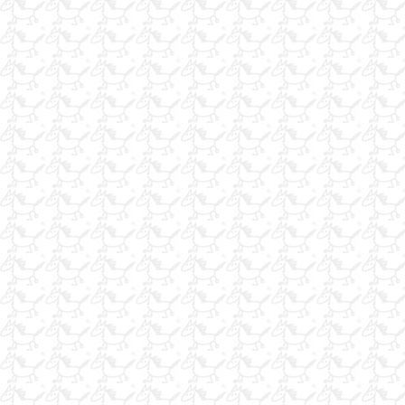
Acillllll Satılık 11 yaşında 1.30 Koşan Belçika Atı
yarış atlarına özel
at konusunda herşey
ÇALIŞACAK ARKADAŞLAR ARIYORUZ.
ot balyası
İş Arıyorum
nalbant
iş arıyorum
hara emekli seyis k bey
at konusunda herşey
Hobim
AT YATAGI KAUCUK
Acilkepcesatılık
satilik arab atlari polonya
kiralık at
seyisim iş arıyorum
seyisim iş arıyorum
çayır balyası ot balyası