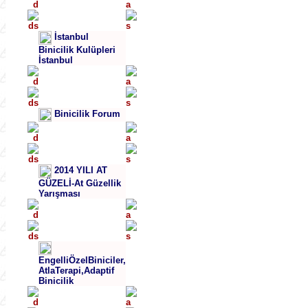
İstanbul
Binicilik Kulüpleri
İstanbul
Binicilik Forum
2014 YILI AT
GÜZELİ-At Güzellik
Yarışması
EngelliÖzelBiniciler,
AtlaTerapi,Adaptif
Binicilik