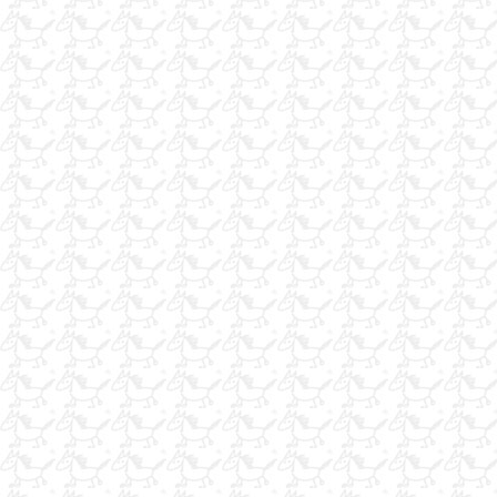
yarış.atlarınıza.idareci.
kulüp ders atı
kula renk pony
satılık pony kulüpten
nalbant.ege.ve.akdeniz.
HEDİYELİK GÖNÜLLÜ ATLAR BAKIMI YAPILIR
at yarışları metal malzeme satışları
CIFLIK CALISANI (Ciflik Restorant)
yarış atları metal malzeme imalatı
usta bakıcılar
western eyeri
yulaf bulunur
yarış atı tayıma ortak arıyorum
izmirde.nalbant.
usta nalbant isterseniz no 05357972732
nalbant.05388171049.idal...
iş arıyorum
at çifliklerine talaş