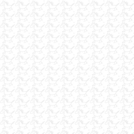
Satılık Pony Hollanda Aygır
JİLETLİ TEL
binek, konkur ve her çeşit ata nal çakımı
satılık arab atı 5 yaşında
ACİL SATILIK AT RÖMORKU
gönüllü hediye alanıcak bir kaçtane at aramaktayım
tony lama kovboy cizme
at nallanır
nallama yapılır(esk.ve ant.çevresi)
2 atlık attaşıma romorku arıyorum
Western tipi egitim kantarması ve Mahmuz
iş arayorum 1.kademe antrenör
MUHTEŞEM RAHVAN TAY
at bakıcısı arayanlar
PROFESYONEL FOTOĞRAF VE KAMERA ÇEKİMİ
ANKARA ve civarında çiftligimize uysal at arıyoruz
İNGİLİZ DAMIZLIK YARIŞ ATLARI