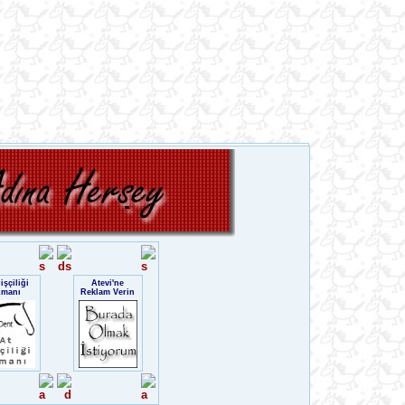
işçiliği
Atevi'ne
zmanı
Reklam Verin