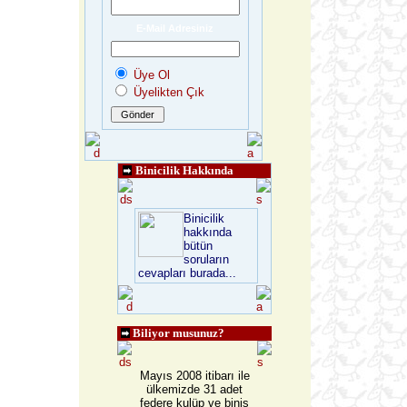
E-Mail Adresiniz
Üye Ol
Üyelikten Çık
Binicilik Hakkında
Binicilik
hakkında
bütün
soruların
cevapları burada...
Biliyor musunuz?
Mayıs 2008 itibarı ile
ülkemizde 31 adet
federe kulüp ve biniş