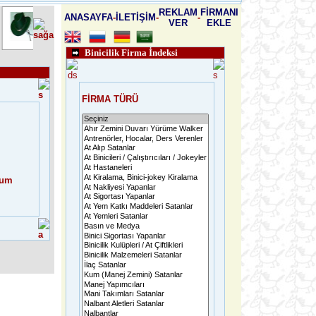
REKLAM
FİRMANI
ANASAYFA
-
İLETİŞİM
-
-
VER
EKLE
Binicilik Firma İndeksi
FİRMA TÜRÜ
rum