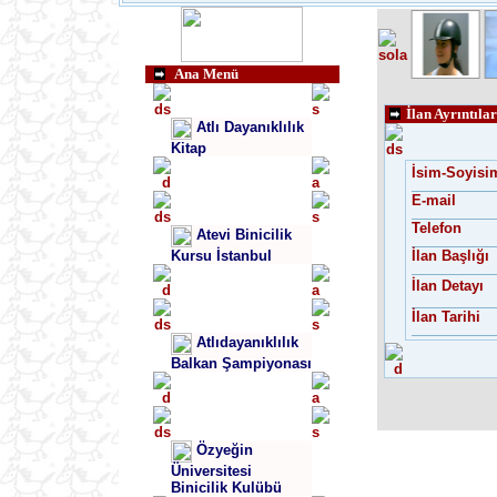
Ana Menü
İlan Ayrıntılar
Atlı Dayanıklılık
Kitap
İsim-Soyisi
E-mail
Telefon
Atevi Binicilik
Kursu İstanbul
İlan Başlığı
İlan Detayı
İlan Tarihi
Atlıdayanıklılık
Balkan Şampiyonası
Özyeğin
Üniversitesi
Binicilik Kulübü