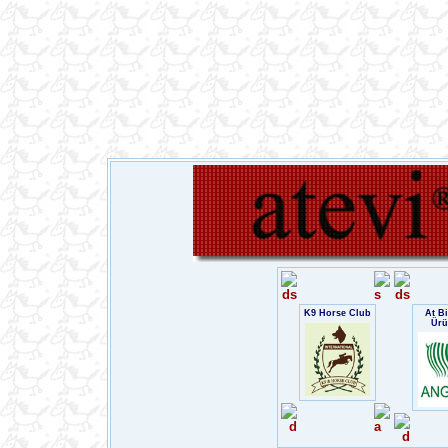
K9 Horse Club
At Bi
Ürü