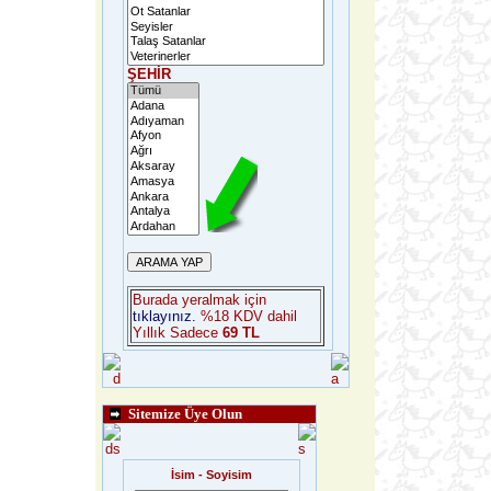
ŞEHİR
Burada yeralmak için
tıklayınız.
%18 KDV dahil
Yıllık Sadece
69 TL
Sitemize Üye Olun
İsim - Soyisim