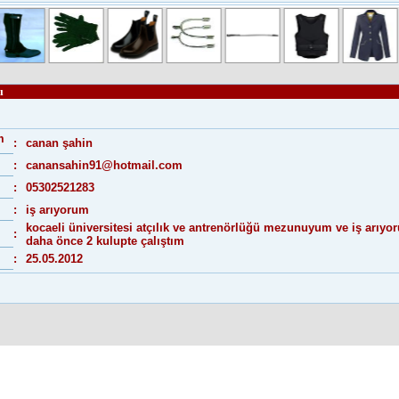
ı
m
:
canan şahin
:
canansahin91@hotmail.com
:
05302521283
:
iş arıyorum
kocaeli üniversitesi atçılık ve antrenörlüğü mezunuyum ve iş arıyo
:
daha önce 2 kulupte çalıştım
:
25.05.2012