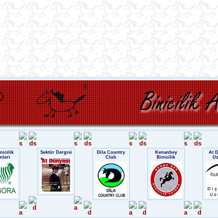
nicilik
Sektör Dergisi
Dila Country
Kenanbey
At D
nleri
Club
Binicilik
U