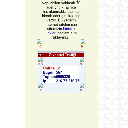
yapılabilen yaklaşık 70
adet çiftlik, ayrıca
hazırlanmakta olan da
birçok adet çiftlik/kulüp
vardır. Bu yerlerin
internet siteleri için
sitemizin
binicilik
linkleri
bağlantısını
tıklayınız.
Ziyaretçi Trafiği
Online
12
Bugün
567
Toplam
6995320
İp
216.73.216.75
taşı