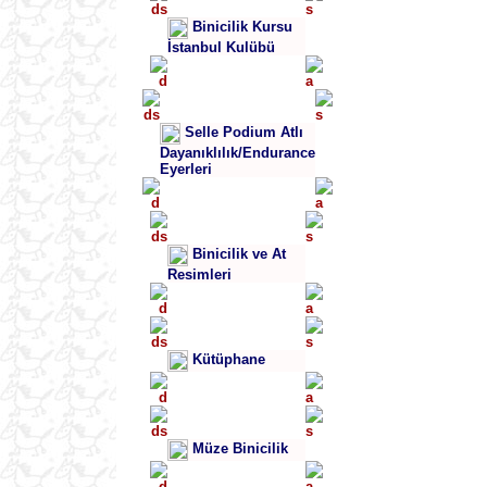
Binicilik Kursu
İstanbul Kulübü
Selle Podium Atlı
Dayanıklılık/Endurance
Eyerleri
Binicilik ve At
Resimleri
Kütüphane
Müze Binicilik